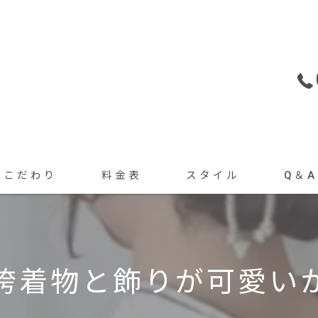
こだわり
料金表
スタイル
Q＆A
トリートメント
カット・カラーメニュー
ヘアセット
ヘアセット・着付けメニュー
袴着物と飾りが可愛いか
着付け