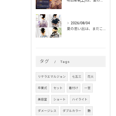
明日8/8(土)は、夏のイベントがいっぱい🎆
2026/08/04
夏の思い出は、まだこれから。
タグ
Tags
リケラエマルジョン
七五三
花火
卒業式
セット
着付け
一宮
美容室
ショート
ハイライト
ダメージレス
ダブルカラー
艶