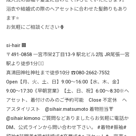
浴衣や結婚式の際のヘアセットに合わせた髪飾りもあり
ます⭐️
お気軽にご相談ください🪻
si-hair 🏢
〒491-0858 一宮市栄2丁目13-9 駅北ビル2階 JR尾張一宮
駅より徒歩1分🚶‍♀️
真清田神社神社まで徒歩10分 ☎️080-2662-7552
Open【月、火、土、日】9:00〜16:00【水、木、金】
9:00〜17:30《早朝営業》【土、日、祝】6:00〜8:30※ヘ
アセット、着付けのみのご予約可能 Close 不定休 ヘ
アスタイリスト @sihair.matsumoto 着物担当👘
@sihair.kimono ご質問などありましたらお気軽に電話か
DM、公式ラインから問い合わせ下さい。 #着物#振袖#