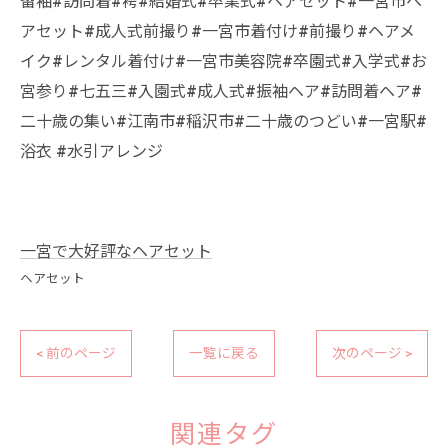
留袖#訪問着#袴#結婚式#卒業式#ヘアセット#一宮市ヘ
アセット#成人式前撮り#一宮市着付け#前撮り#ヘアメ
イク#レンタル着付け#一宮市美容院#卒園式#入学式#お
宮参り#七五三#入園式#成人式#振袖ヘア#訪問着ヘア#
二十歳の集い#江南市#稲沢市#二十歳のつどい#一宮駅#
浴衣 #水引アレンジ
一宮で大好評なヘアセット
ヘアセット
< 前のページ
一覧に戻る
次のページ >
関連タグ