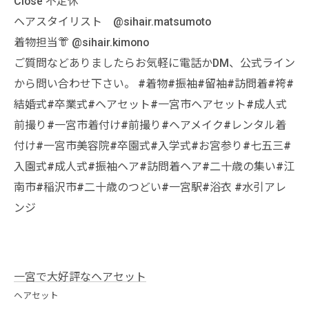
Close 不定休
ヘアスタイリスト @sihair.matsumoto
着物担当👘 @sihair.kimono
ご質問などありましたらお気軽に電話かDM、公式ライン
から問い合わせ下さい。 #着物#振袖#留袖#訪問着#袴#
結婚式#卒業式#ヘアセット#一宮市ヘアセット#成人式
前撮り#一宮市着付け#前撮り#ヘアメイク#レンタル着
付け#一宮市美容院#卒園式#入学式#お宮参り#七五三#
入園式#成人式#振袖ヘア#訪問着ヘア#二十歳の集い#江
南市#稲沢市#二十歳のつどい#一宮駅#浴衣 #水引アレ
ンジ
一宮で大好評なヘアセット
ヘアセット