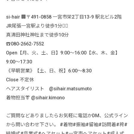
si-hair 🏢〒491-0858 一宮市栄2丁目13-9 駅北ビル2階
JR尾張一宮駅より徒歩1分🚶‍♀️
真清田神社神社まで徒歩10分
☎️080-2662-7552
Open【月、火、土、日】9:00〜16:00【水、木、金】
9:00〜17:30
《早朝営業》【土、日、祝】6:00〜8:30
Close 不定休
ヘアスタイリスト @sihair.matsumoto
着物担当👘 @sihair.kimono
ご質問などありましたらお気軽に電話かDM、公式ライン
から問い合わせ下さい。 #着物#振袖#留袖#訪問着#袴#
結婚式#卒業式#ヘアセット#一宮市ヘアセット#成人式