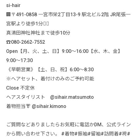
si-hair
🏢〒491-0858 一宮市栄2丁目13-9 駅北ビル2階 JR尾張一
宮駅より徒歩1分🚶‍♀️
真清田神社神社まで徒歩10分
☎️080-2662-7552
Open【月、火、土、日】9:00〜16:00【水、木、金】
9:00〜17:30
《早朝営業》【土、日、祝】6:00〜8:30
※ヘアセット、着付けのみのご予約可能
Close 不定休
ヘアスタイリスト @sihair.matsumoto
着物担当👘 @sihair.kimono
ご質問などありましたらお気軽に電話かDM、公式ライン
から問い合わせ下さい。 #着物#振袖#留袖#訪問着#袴#