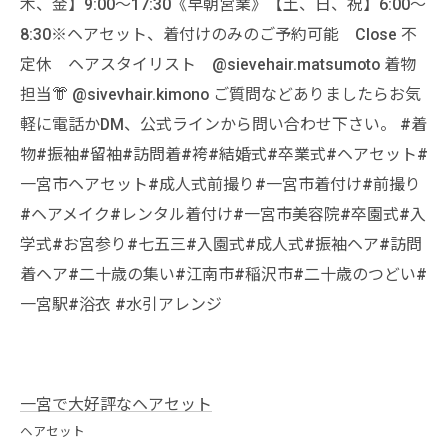
木、金】9:00〜17:30《早朝営業》【土、日、祝】6:00〜
8:30※ヘアセット、着付けのみのご予約可能 Close 不
定休 ヘアスタイリスト @sievehair.matsumoto 着物
担当👘 @sivevhair.kimono ご質問などありましたらお気
軽に電話かDM、公式ラインから問い合わせ下さい。 #着
物#振袖#留袖#訪問着#袴#結婚式#卒業式#ヘアセット#
一宮市ヘアセット#成人式前撮り#一宮市着付け#前撮り
#ヘアメイク#レンタル着付け#一宮市美容院#卒園式#入
学式#お宮参り#七五三#入園式#成人式#振袖ヘア#訪問
着ヘア#二十歳の集い#江南市#稲沢市#二十歳のつどい#
一宮駅#浴衣 #水引アレンジ
一宮で大好評なヘアセット
ヘアセット