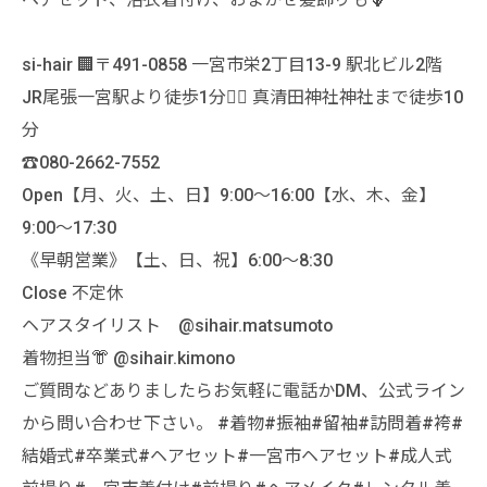
si-hair 🏢〒491-0858 一宮市栄2丁目13-9 駅北ビル2階
JR尾張一宮駅より徒歩1分🚶‍♀️ 真清田神社神社まで徒歩10
分
☎️080-2662-7552
Open【月、火、土、日】9:00〜16:00【水、木、金】
9:00〜17:30
《早朝営業》【土、日、祝】6:00〜8:30
Close 不定休
ヘアスタイリスト @sihair.matsumoto
着物担当👘 @sihair.kimono
ご質問などありましたらお気軽に電話かDM、公式ライン
から問い合わせ下さい。 #着物#振袖#留袖#訪問着#袴#
結婚式#卒業式#ヘアセット#一宮市ヘアセット#成人式