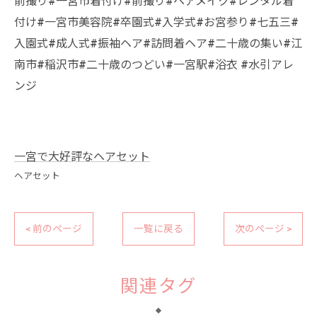
前撮り#一宮市着付け#前撮り#ヘアメイク#レンタル着
付け#一宮市美容院#卒園式#入学式#お宮参り#七五三#
入園式#成人式#振袖ヘア#訪問着ヘア#二十歳の集い#江
南市#稲沢市#二十歳のつどい#一宮駅#浴衣 #水引アレ
ンジ
一宮で大好評なヘアセット
ヘアセット
< 前のページ
一覧に戻る
次のページ >
関連タグ