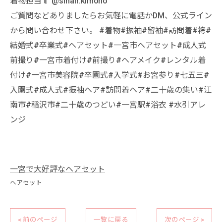
着物担当👘 @sihair.kimono
ご質問などありましたらお気軽に電話かDM、公式ライン
から問い合わせ下さい。 #着物#振袖#留袖#訪問着#袴#
結婚式#卒業式#ヘアセット#一宮市ヘアセット#成人式
前撮り#一宮市着付け#前撮り#ヘアメイク#レンタル着
付け#一宮市美容院#卒園式#入学式#お宮参り#七五三#
入園式#成人式#振袖ヘア#訪問着ヘア#二十歳の集い#江
南市#稲沢市#二十歳のつどい#一宮駅#浴衣 #水引アレ
ンジ
一宮で大好評なヘアセット
ヘアセット
< 前のページ
一覧に戻る
次のページ >