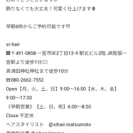
飾りなくても大丈夫！可愛く仕上げます🪻
早朝6時からご予約可能です⛩️
si-hair
🏢〒491-0858 一宮市栄2丁目13-9 駅北ビル2階 JR尾張一
宮駅より徒歩1分🚶‍♀️
真清田神社神社まで徒歩10分
☎️080-2662-7552
Open【月、火、土、日】9:00〜16:00【水、木、金】
9:00〜17:30
《早朝営業》【土、日、祝】6:00〜8:30
Close 不定休
ヘアスタイリスト @sihair.matsumoto