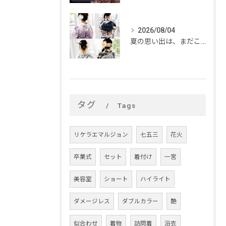
2026/08/04
夏の思い出は、まだこれから。
タグ
Tags
リケラエマルジョン
七五三
花火
卒業式
セット
着付け
一宮
美容室
ショート
ハイライト
ダメージレス
ダブルカラー
艶
似合わせ
着物
訪問着
浴衣