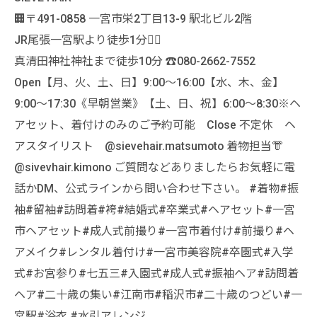
🏢〒491-0858 一宮市栄2丁目13-9 駅北ビル2階
JR尾張一宮駅より徒歩1分🚶‍♀️
真清田神社神社まで徒歩10分 ☎️080-2662-7552
Open【月、火、土、日】9:00〜16:00【水、木、金】
9:00〜17:30《早朝営業》【土、日、祝】6:00〜8:30※ヘ
アセット、着付けのみのご予約可能 Close 不定休 ヘ
アスタイリスト @sievehair.matsumoto 着物担当👘
@sivevhair.kimono ご質問などありましたらお気軽に電
話かDM、公式ラインから問い合わせ下さい。 #着物#振
袖#留袖#訪問着#袴#結婚式#卒業式#ヘアセット#一宮
市ヘアセット#成人式前撮り#一宮市着付け#前撮り#ヘ
アメイク#レンタル着付け#一宮市美容院#卒園式#入学
式#お宮参り#七五三#入園式#成人式#振袖ヘア#訪問着
ヘア#二十歳の集い#江南市#稲沢市#二十歳のつどい#一
宮駅#浴衣 #水引アレンジ