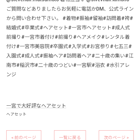
ご質問などありましたらお気軽に電話かDM、公式ライン
から問い合わせ下さい。 #着物#振袖#留袖#訪問着#袴#
結婚式#卒業式#ヘアセット#一宮市ヘアセット#成人式
前撮り#一宮市着付け#前撮り#ヘアメイク#レンタル着
付け#一宮市美容院#卒園式#入学式#お宮参り#七五三#
入園式#成人式#振袖ヘア#訪問着ヘア#二十歳の集い#江
南市#稲沢市#二十歳のつどい#一宮駅#浴衣 #水引アレ
ンジ
一宮で大好評なヘアセット
ヘアセット
< 前のページ
一覧に戻る
次のページ >