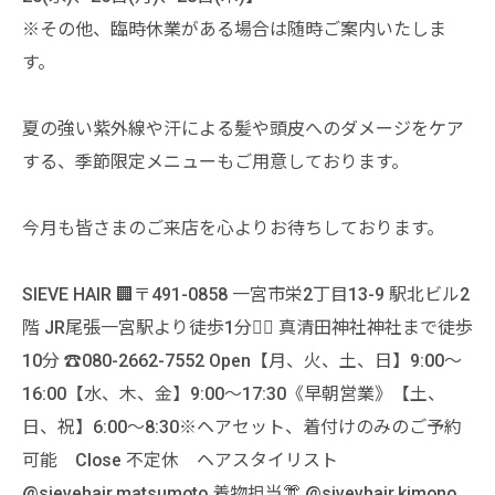
※その他、臨時休業がある場合は随時ご案内いたしま
す。
夏の強い紫外線や汗による髪や頭皮へのダメージをケア
する、季節限定メニューもご用意しております。
今月も皆さまのご来店を心よりお待ちしております。
SIEVE HAIR 🏢〒491-0858 一宮市栄2丁目13-9 駅北ビル2
階 JR尾張一宮駅より徒歩1分🚶‍♀️ 真清田神社神社まで徒歩
10分 ☎️080-2662-7552 Open【月、火、土、日】9:00〜
16:00【水、木、金】9:00〜17:30《早朝営業》【土、
日、祝】6:00〜8:30※ヘアセット、着付けのみのご予約
可能 Close 不定休 ヘアスタイリスト
@sievehair.matsumoto 着物担当👘 @sivevhair.kimono