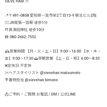
SIEVE HAIR ✂️
📍〒491-0858 愛知県一宮市栄2丁目13-9 駅北ビル2階
🚶‍♀️JR尾張一宮駅 徒歩1分
⛩真清田神社 徒歩10分
☎️ 080-2662-7552
🕰営業時間 【月・火・土・日】9:00〜16:00 【水・木・
金】9:00〜17:30 🌅早朝営業 【土・日・祝】6:00〜8:30
❌定休日 不定休
✂️ヘアスタイリスト @sievehair.matsumoto
👘着物担当 @sievehair.kimono
📩ご予約・ご質問 お電話 / DM / 公式LINE